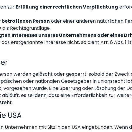
ten zur
Erfüllung einer rechtlichen Verpflichtung
erfor
.
r betroffenen Person
oder einer anderen natürlichen P
VO als Rechtsgrundlage.
ten Interesses unseres Unternehmens oder eines Dri
s erstgenannte Interesse nicht, so dient Art. 6 Abs. 1 li
er
son werden gelöscht oder gesperrt, sobald der Zweck de
ropäischen oder nationalen Gesetzgeber in unionsrechtli
gt, vorgesehen wurde. Eine Sperrung oder Löschung der Da
läuft, es sei denn, dass eine Erforderlichkeit zur weite
steht.
ie USA
n Unternehmen mit Sitz in den USA eingebunden. Wenn die